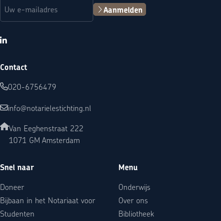
E-mailadres
(Vereist)
Aanmelden
LinkedIn
Contact
020-6756479
info@notarielestichting.nl
Van Eeghenstraat 222
1071 GM Amsterdam
Snel naar
Menu
Doneer
Onderwijs
Bijbaan in het Notariaat voor
Over ons
Studenten
Bibliotheek