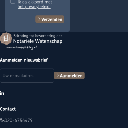
Ik ga akkoord met
het privacybeleid.
Verzenden
Terug naar de startpagina
Aanmelden nieuwsbrief
E-mailadres
(Vereist)
Aanmelden
LinkedIn
Contact
020-6756479