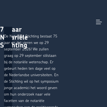
Aanmelden
Direct naar content
Terug naar de startpagina
75 jaar
Notariële
De Notariële Stichting bestaat 75
jaar en dat vieren we op 29
Stichting
september 2026! We zullen
graag op 29 september stilstaan
bij de notariële wetenschap. Er
gebeurt heden ten dage veel op
de Nederlandse universiteiten. En
de Stichting wil op het symposium
jonge academici het woord geven
om hun onderzoek naar vele
facetten van de notariële
wetenschap aan de praktiserende