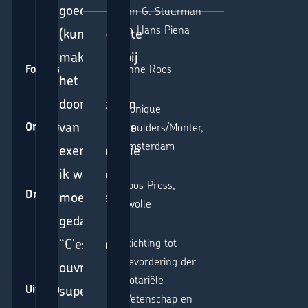
goed
Jan G. Stuurman
en Hans Piena
(kunst)boek te
maken, en bij
Anne Roos
Fotografie:
het
doorbladeren
Monique
van dit lijvige
Ontwerp:
Smulders/Monter,
Amsterdam
exemplaar zie
ik wat voor
Epos Press,
Druk:
moeite er is
Zwolle
gedaan”
“C'est un
Stichting tot
Bevordering der
ouvrage
Notariële
superbe qui
Uitgave:
Wetenschap en