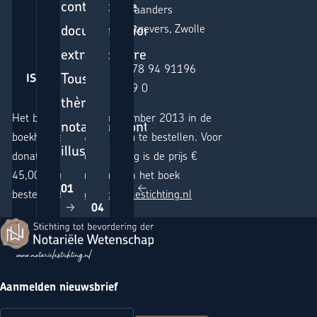
contient une
Waanders
documentation
Uitgevers, Zwolle
extraordinaire.
978 94 91196
Tous les
ISBN:
69 0
thèmes
Het boek is vanaf 1 november 2013 in de
notariaux sont
boekhandel of via bol.com te bestellen. Voor
illustrés.”
donateurs van de Stichting is de prijs €
45,00. Donateurs kunnen het boek
01
bestellen bij
info@notarielestichting.nl
Vorige slide
04
Volgende slide
Terug naar de startpagina
Aanmelden nieuwsbrief
E-mailadres
(Vereist)