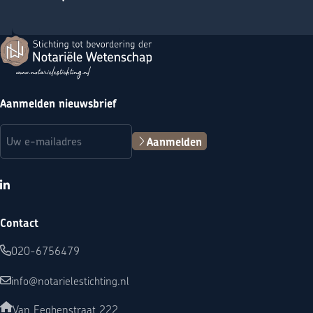
Terug naar de startpagina
Aanmelden nieuwsbrief
E-mailadres
(Vereist)
Aanmelden
LinkedIn
Contact
020-6756479
info@notarielestichting.nl
Van Eeghenstraat 222