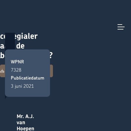
Wordt het
Direct naar content
Terug naar de startpagina
collegialer
aan de
bestuurstafel?
WPNR
Download deze
7328
publicatie
Publicatiedatum
3 juni 2021
Mr. A.J.
van
Hoepen