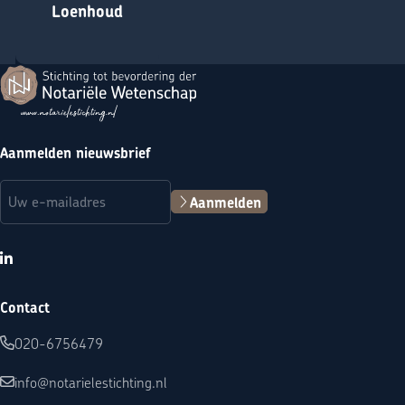
Loenhoud
Terug naar de startpagina
Aanmelden nieuwsbrief
E-mailadres
(Vereist)
Aanmelden
LinkedIn
Contact
020-6756479
info@notarielestichting.nl