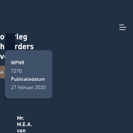
Wet op het
Direct naar content
Terug naar de startpagina
overleg
huurders
verhuurder
WPNR
Download deze
7270
publicatie
Publicatiedatum
27 februari 2020
Mr.
M.E.A.
van