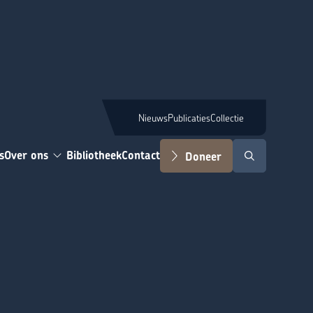
Nieuws
Publicaties
Collectie
s
Over ons
Bibliotheek
Contact
Doneer
Zoeken
Submenu: