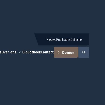
Nieuws
Publicaties
Collectie
s
Over ons
Bibliotheek
Contact
Doneer
Zoeken
Submenu: