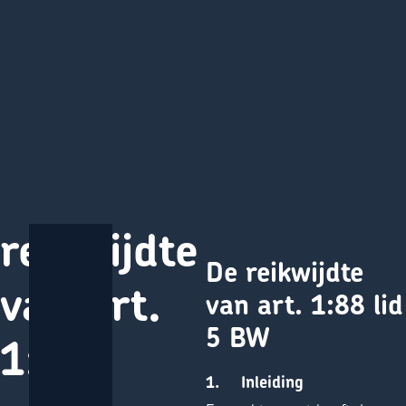
Direct naar content
De
Terug naar de startpagina
reikwijdte
De reikwijdte
van art.
van art. 1:88 lid
5 BW
1:88
1. Inleiding