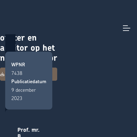
Compliance
Direct naar content
Terug naar de startpagina
officer en
auditor op het
notariskantoor
WPNR
Download deze
7438
publicatie
Publicatiedatum
9 december
2023
Prof. mr.
B.