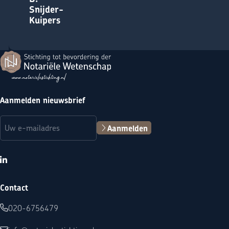
Snijder-
Kuipers
Terug naar de startpagina
Aanmelden nieuwsbrief
E-mailadres
(Vereist)
Aanmelden
LinkedIn
Contact
020-6756479