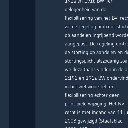
191a en 191b BW. Ter
gelegenheid van de
flexibilisering van het BV-rec
zal de regeling omtrent stort
op aandelen ingrijpend word
aangepast. De regeling omtr
de storting op aandelen en d
stortingsplicht alszodanig zoa
we deze thans vinden in de ar
2:191 en 191a BW ondervind
in het wetsvoorstel ter
flexibilisering echter geen
principiële wijziging. Het NV-
recht is met ingang van 11 ju
2008 gewijzigd (Staatsblad