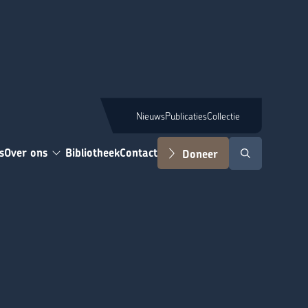
Nieuws
Publicaties
Collectie
s
Over ons
Bibliotheek
Contact
Doneer
Zoeken
Submenu: