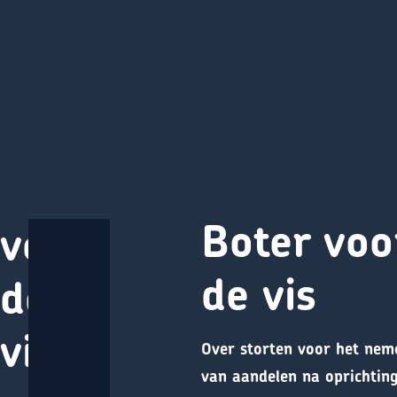
Direct naar content
Boter
Terug naar de startpagina
Boter voo
voor
de vis
de
vis
Over storten voor het nem
van aandelen na oprichtin