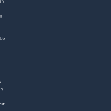
en
-
en
 De
n
g
k
en
van