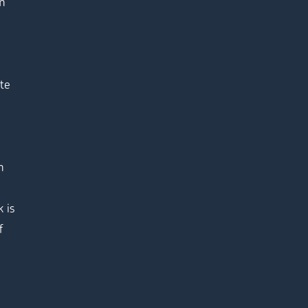
n
te
n
 is
f