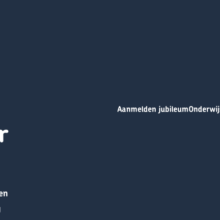
Aanmelden jubileum
Onderwij
r
en
g