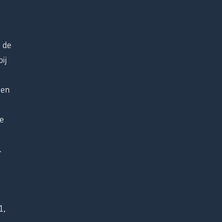
 de
ij
men
de
.
1,