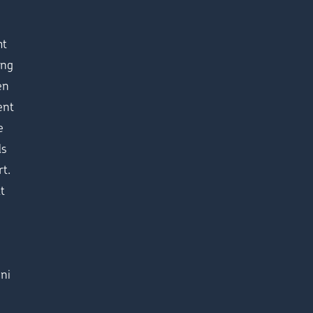
ht
ing
en
ent
e
ls
t.
t
ni