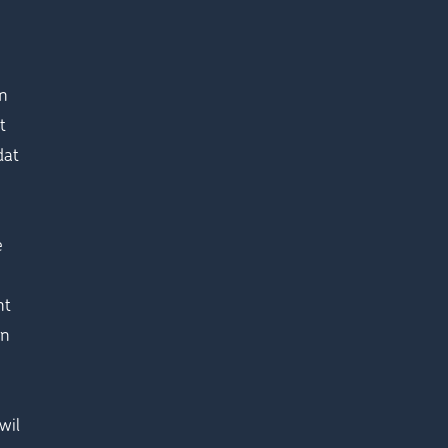
en
t
dat
e
nt
en
wil