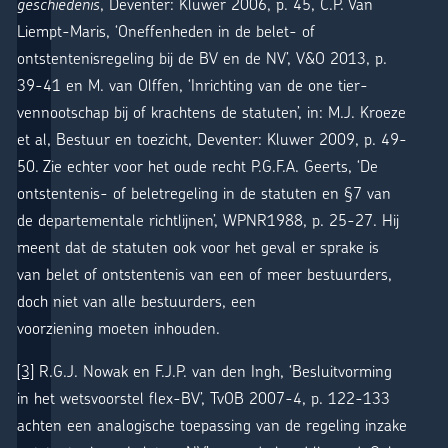
geschiedenis
, Deventer: Kluwer 2006, p. 45, C.P. Van
Liempt-Maris, ‘Oneffenheden in de belet- of
ontstentenisregeling bij de BV en de NV’, V&O 2013, p.
39-41 en M. van Olffen, ‘Inrichting van de one tier-
vennootschap bij of krachtens de statuten’, in: M.J. Kroeze
et al, Bestuur en toezicht, Deventer: Kluwer 2009, p. 49-
50. Zie echter voor het oude recht P.G.F.A. Geerts, ‘De
ontstentenis- of beletregeling in de statuten en §7 van
de departementale richtlijnen’, WPNR1988, p. 25-27. Hij
meent dat de statuten ook voor het geval er sprake is
van belet of ontstentenis van een of meer bestuurders,
doch niet van alle bestuurders, een
voorziening moeten inhouden.
[3]
R.G.J. Nowak en F.J.P. van den Ingh, ‘Besluitvorming
in het wetsvoorstel flex-BV’, TvOB 2007-4, p. 122-133
achten een analogische toepassing van de regeling inzake