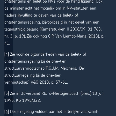
ontstentenis en belet op NV’s voor de hand liggend. Ook
de minister acht het mogelijk om in NV-statuten een
nadere invulling te geven van de belet- of
ontstentenisregeling, bijvoorbeeld in het geval van een
tegenstrijdig belang (Kamerstukken II 2008/09, 31 763,
nr. 3, p. 19), Zie ook nog C.P. Van Liempt-Maris (2013), p.
41.
[4]
Zie voor de bijzonderheden van de belet- of
ontstentenisregeling bij de one-tier
structuurvennootschap T.G.J.M. Melchers, ‘De
structuurregeling bij de one-tier
vennootschap’, V&O 2013, p. 57-61.
[5]
Zie in dit verband Rb. ‘s-Hertogenbosch (pres.) 13 juli
1995, KG 1995/322.
[6]
Deze regeling voldoet aan het letterlijke voorschrift