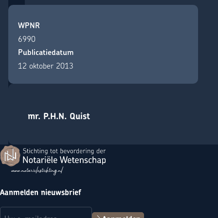
WPNR
6990
Publicatiedatum
12 oktober 2013
mr. P.H.N. Quist
Terug naar de startpagina
Aanmelden nieuwsbrief
E-mailadres
(Vereist)