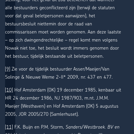
alle bestuurders geconflicteerd zijn (terwijl de statuten
voor dat geval beletpersonen aanwijzen), het
bestuursbesluit niettemin door de raad van
commissarissen moet worden genomen. Aan deze laatste
– op zich dwingendrechtelijke – regel komt men volgens
Nowak niet toe, het besluit wordt immers genomen door
het bestuur, tijdelijk bestaande uit beletpersonen.
[9]
Zie voor de tijdelijk bestuurder Asser/Maeijer/Van
Solinge & Nieuwe Weme 2-II* 2009, nr. 437 en 477.
[10]
Hof Amsterdam (OK) 19 december 1985, kenbaar uit
HR 24 december 1986, NJ 1987/903, m.nt. J.M.M.
Maeijer (Westhaven) en Hof Amsterdam (OK) 5 augustus
2005, JOR 2005/270 (Samlerhuset).
[11]
F.K. Buijn en P.M. Storm,
Sanders/Westbroek. BV en