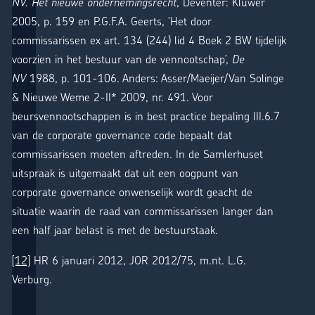
NV. Het nieuwe ondernemingsrecht
, Deventer: Kluwer
2005, p. 159 en P.G.F.A. Geerts, ‘Het door
commissarissen ex art. 134 (244) lid 4 Boek 2 BW tijdelijk
voorzien in het bestuur van de vennootschap’,
De
NV
1988, p. 101-106. Anders: Asser/Maeijer/Van Solinge
& Nieuwe Weme 2-II* 2009, nr. 491. Voor
beursvennootschappen is in best practice bepaling III.6.7
van de corporate governance code bepaalt dat
commissarissen moeten aftreden. In de Samlerhuset
uitspraak is uitgemaakt dat uit een oogpunt van
corporate governance onwenselijk wordt geacht de
situatie waarin de raad van commissarissen langer dan
een half jaar belast is met de bestuurstaak.
[12]
HR 6 januari 2012, JOR 2012/75, m.nt. L.G.
Verburg.