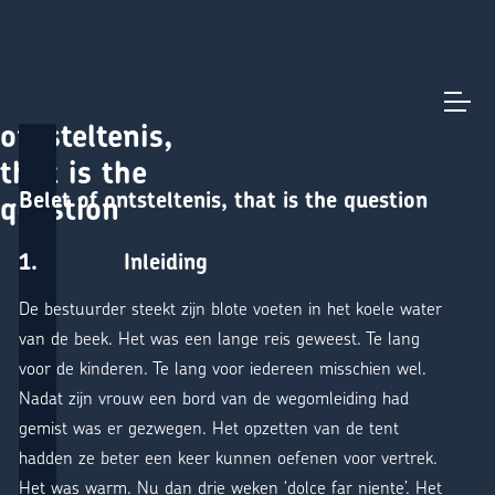
Belet of
Direct naar content
Terug naar de startpagina
ontsteltenis,
that is the
Belet of ontsteltenis, that is the question
question
1. Inleiding
De bestuurder steekt zijn blote voeten in het koele water
van de beek. Het was een lange reis geweest. Te lang
voor de kinderen. Te lang voor iedereen misschien wel.
Nadat zijn vrouw een bord van de wegomleiding had
gemist was er gezwegen. Het opzetten van de tent
hadden ze beter een keer kunnen oefenen voor vertrek.
Het was warm. Nu dan drie weken ‘dolce far niente’. Het